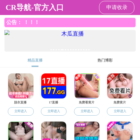
91制片
91制片
基地介绍
师资队伍
您现在的位置：
91制片
>>
就业信息
>> 正文
山西财经大学
地址：坞