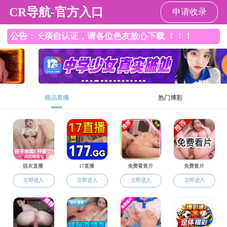
91制片
91制片
基地介绍
师资队伍
您现在的位置：
91制片
>> 正文
山西财经大学
地址：坞