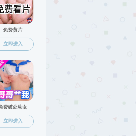
91制片
>
科学研究
>
科研团队建设
团队类型
校级
院级
院级
院级
院级
院级